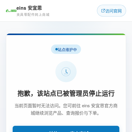
eins 安宜思
访问官网
夹具零配件网上商城
站点维护中
抱歉，该站点已被管理员停止运行
当前页面暂时无法访问。您可前往 eins 安宜思官方商
城继续浏览产品、查询报价与下单。