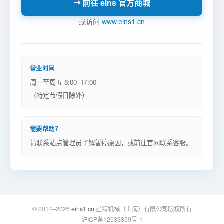
前往 eins 官方商城
或访问
www.eins1.cn
营业时间
周一至周五 8:00–17:00
（特定节假日除外）
需要帮助？
请联系站点管理员了解暂停原因，或前往官网联系客服。
© 2014–2026
eins1.cn
星精机械（上海）有限公司版权所有
沪ICP备12033859号-1