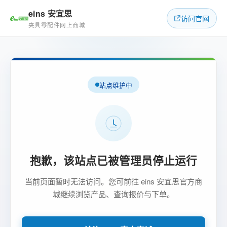
eins 安宜思
访问官网
夹具零配件网上商城
站点维护中
抱歉，该站点已被管理员停止运行
当前页面暂时无法访问。您可前往 eins 安宜思官方商
城继续浏览产品、查询报价与下单。