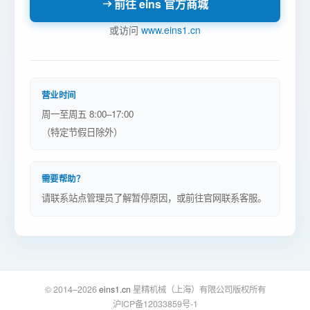
前往 eins 官方商城
或访问
www.eins1.cn
营业时间
周一至周五 8:00–17:00
（特定节假日除外）
需要帮助？
请联系站点管理员了解暂停原因，或前往官网联系客服。
© 2014–2026
eins1.cn
星精机械（上海）有限公司版权所有
沪ICP备12033859号-1