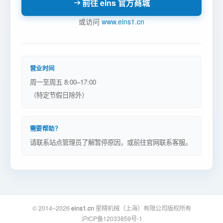
前往 eins 官方商城
或访问
www.eins1.cn
营业时间
周一至周五 8:00–17:00
（特定节假日除外）
需要帮助？
请联系站点管理员了解暂停原因，或前往官网联系客服。
© 2014–2026
eins1.cn
星精机械（上海）有限公司版权所有
沪ICP备12033859号-1