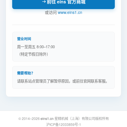
前往 eins 官方商城
或访问
www.eins1.cn
营业时间
周一至周五 8:00–17:00
（特定节假日除外）
需要帮助？
请联系站点管理员了解暂停原因，或前往官网联系客服。
© 2014–2026
eins1.cn
星精机械（上海）有限公司版权所有
沪ICP备12033859号-1