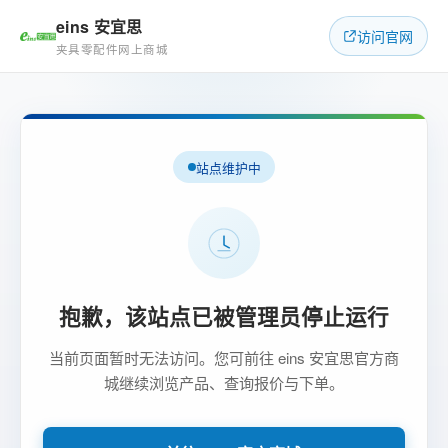
eins 安宜思
访问官网
夹具零配件网上商城
站点维护中
抱歉，该站点已被管理员停止运行
当前页面暂时无法访问。您可前往 eins 安宜思官方商
城继续浏览产品、查询报价与下单。